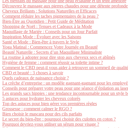
Les bienfaits du massage pour une peau éclatante et un teint amélioré
Découvrez le massage aux pierres chaudes pour une détente profonde 
Cheveux Brillants : Solutions Naturelles et Efficaces
Comment réduire les taches pigmentaires de la peau ?
Bien-Être au Quotidien : Petit Guide de Méditation
Shopping de Noël : Tenues et Cadeaux à la Mode
Maquillage de Mariée : Conseils pour un Jour Parfait
Inspiration Mode : Évoluer avec les Saisons
Santé et Mode : Bien-être à travers le Style
Yoga Matinal : Commencez Votre Journée en Beauté
Beauté Naturelle : Secrets d’un Maquillage Minimaliste
La routine à adopter pour dire stop aux cheveux secs et abîmés
Hygiène de femme : comment réussir sa toilette intime ?
Comment le CBD peut-il vous aider à retrouver un sommeil de qualité
CBD et beauté : 3 choses à savoir
Quels cadeaux de naissance choisir ?
La crèche d’entreprise : un modèle gagnant-gagnant pour les employé
Conseils pour préparer votre peau pour une séance d’épilation au lase
Les grands sacs hippies : une tendance incontournable pour un style
5 astuces pour hydrater les cheveux colorés
Top des astuces pour bien gérer vos premières règles
Grossesse : comment calmer le RGO ?
Bien choisir le mascara pour des cils parfaits
Le secret du bien-être : pourquoi choisir des culottes en coton ?
Pourquoi devriez-vous utiliser un sérum pour visage ?