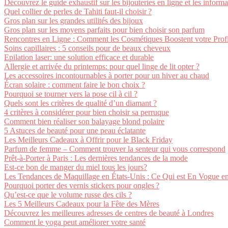
Découvrez le guide exhaustif sur les bijouteries en ligne et les informa
Quel collier de perles de Tahiti faut-il choisir ?
Gros plan sur les grandes utilités des bijoux
Gros plan sur les moyens parfaits pour bien choisir son parfum
Rencontres en Ligne : Comment les Cosmétiques Boostent votre Profi
Soins capillaires : 5 conseils pour de beaux cheveux
Epilation laser: une solution efficace et durable
Allergie et arrivée du printemps: pour quel linge de lit opter ?
Les accessoires incontournables à porter pour un hiver au chaud
Écran solaire : comment faire le bon choix ?
Pourquoi se tourner vers la pose cil à cil ?
Quels sont les critères de qualité d’un diamant ?
4 critères à considérer pour bien choisir sa perruque
Comment bien réaliser son balayage blond polaire
5 Astuces de beauté pour une peau éclatante
Les Meilleurs Cadeaux à Offrir pour le Black Friday
Parfum de femme – Comment trouver la senteur qui vous correspond
Prêt-à-Porter à Paris : Les dernières tendances de la mode
Est-ce bon de manger du miel tous les jours?
Les Tendances de Maquillage en États-Unis : Ce Qui est En Vogue e
Pourquoi porter des vernis stickers pour ongles ?
Qu’est-ce que le volume russe des cils ?
Les 5 Meilleurs Cadeaux pour la Fête des Mères
Découvrez les meilleures adresses de centres de beauté à Londres
Comment le yoga peut améliorer votre santé