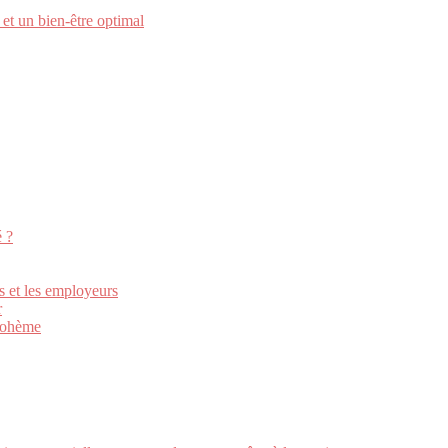
et un bien-être optimal
 ?
s et les employeurs
r
 bohème