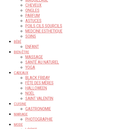
MAQUILLAGE
CHEVEUX
ONGLES
PARFUM
ASTUCES
POILS CILS SOURCILS
MEDCINE ESTHETIQUE
SOINS
BÉBÉ
ENFANT
BIEN-ÊTRE
MASSAGE
SANTÉ AU NATUREL
YOGA
CADEAUX
BLACK FRIDAY
FÊTE DES MÈRES
HALLOWEEN
NOËL
SAINT VALENTIN
CUISINE
GASTRONOMIE
MARIAGE
PHOTOGRAPHIE
MODE