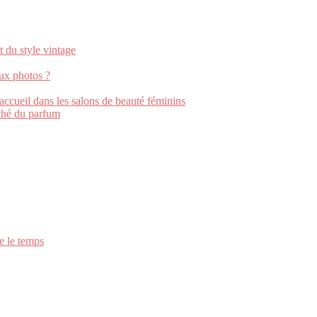
t du style vintage
ux photos ?
accueil dans les salons de beauté féminins
ché du parfum
ie le temps