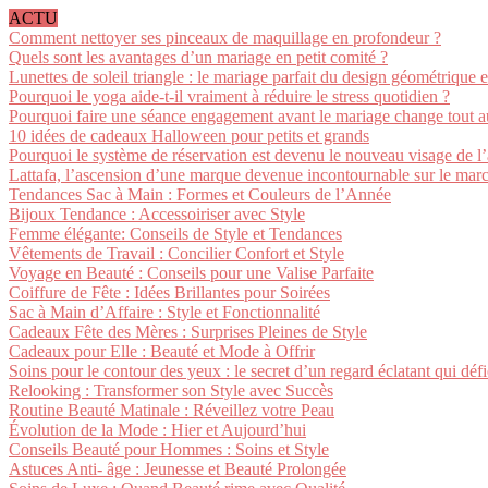
ACTU
Comment nettoyer ses pinceaux de maquillage en profondeur ?
Quels sont les avantages d’un mariage en petit comité ?
Lunettes de soleil triangle : le mariage parfait du design géométrique e
Pourquoi le yoga aide-t-il vraiment à réduire le stress quotidien ?
Pourquoi faire une séance engagement avant le mariage change tout a
10 idées de cadeaux Halloween pour petits et grands
Pourquoi le système de réservation est devenu le nouveau visage de l’
Lattafa, l’ascension d’une marque devenue incontournable sur le mar
Tendances Sac à Main : Formes et Couleurs de l’Année
Bijoux Tendance : Accessoiriser avec Style
Femme élégante: Conseils de Style et Tendances
Vêtements de Travail : Concilier Confort et Style
Voyage en Beauté : Conseils pour une Valise Parfaite
Coiffure de Fête : Idées Brillantes pour Soirées
Sac à Main d’Affaire : Style et Fonctionnalité
Cadeaux Fête des Mères : Surprises Pleines de Style
Cadeaux pour Elle : Beauté et Mode à Offrir
Soins pour le contour des yeux : le secret d’un regard éclatant qui déf
Relooking : Transformer son Style avec Succès
Routine Beauté Matinale : Réveillez votre Peau
Évolution de la Mode : Hier et Aujourd’hui
Conseils Beauté pour Hommes : Soins et Style
Astuces Anti- âge : Jeunesse et Beauté Prolongée