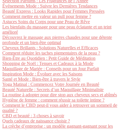
Sélection Parfums : Les Fragrances de l’Année
Événements Mode : Suivre les Dernières Tendances
Beauté Express : Looks Rapides pour Femmes Pressées
Comment mettre en valeur un pull pour femme ?
Astuces Soins du Corps pour une Peau de Rêve
Les bienfaits du massage pour une peau éclatante et un teint
amélioré
Découvrez le massage aux pierres chaudes pour une détente
profonde et un bien-être optimal
Cheveux Brillants : Solutions Naturelles et Efficaces
Comment réduire les taches pigmentaires de la peau ?
Bien-Être au Quotidien : Petit Guide de Méditation
Shopping de Noël : Tenues et Cadeaux à la Mode
Maquillage de Mariée : Conseils pour un Jour Parfait
Inspiration Mode : Évoluer avec les Saisons
Santé et Mode : Bien-être à travers le Style
Yoga Matinal : Commencez Votre Journée en Beauté
Beauté Naturelle : Secrets d’un Maquillage Minimaliste
La routine à adopter pour dire stop aux cheveux secs et abîmés
Hygiène de femme : comment réussir sa toilette intime ?
Comment le CBD peut-il vous aider à retrouver un sommeil de
qualité ?
CBD et beauté : 3 choses à savoir
Quels cadeaux de naissance choisir ?
La crèche d’entreprise : un modèle gagnant-gagnant pour les