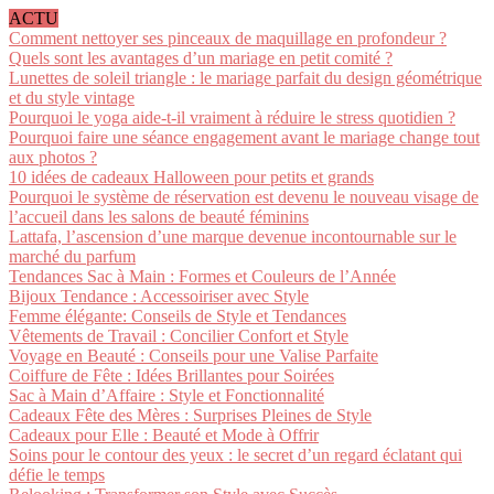
ACTU
Comment nettoyer ses pinceaux de maquillage en profondeur ?
Quels sont les avantages d’un mariage en petit comité ?
Lunettes de soleil triangle : le mariage parfait du design géométrique
et du style vintage
Pourquoi le yoga aide-t-il vraiment à réduire le stress quotidien ?
Pourquoi faire une séance engagement avant le mariage change tout
aux photos ?
10 idées de cadeaux Halloween pour petits et grands
Pourquoi le système de réservation est devenu le nouveau visage de
l’accueil dans les salons de beauté féminins
Lattafa, l’ascension d’une marque devenue incontournable sur le
marché du parfum
Tendances Sac à Main : Formes et Couleurs de l’Année
Bijoux Tendance : Accessoiriser avec Style
Femme élégante: Conseils de Style et Tendances
Vêtements de Travail : Concilier Confort et Style
Voyage en Beauté : Conseils pour une Valise Parfaite
Coiffure de Fête : Idées Brillantes pour Soirées
Sac à Main d’Affaire : Style et Fonctionnalité
Cadeaux Fête des Mères : Surprises Pleines de Style
Cadeaux pour Elle : Beauté et Mode à Offrir
Soins pour le contour des yeux : le secret d’un regard éclatant qui
défie le temps