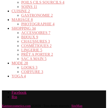
POILS CILS SOURCILS
4
SOINS
11
CUISINE
2
GASTRONOMIE
2
MARIAGE
8
PHOTOGRAPHIE
4
SHOPPING
34
ACCESSOIRES
7
BIJOUX
9
CHAUSSURES
3
COSMÉTIQUES
2
LINGERIE
5
PRÊT A PORTER
2
SAC A MAIN
5
MODE
28
LOOKS
3
COIFFURE
3
YOGA
4
Facebook
Rss
Katrinecosmetics.com
@2020 - Tous droits réservés -
SiteMap