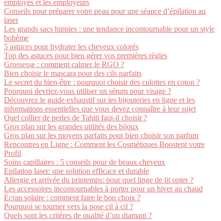
employés et les employeurs
Conseils pour préparer votre peau pour une séance d’épilation au
laser
Les grands sacs hippies : une tendance incontournable pour un style
bohème
5 astuces pour hydrater les cheveux colorés
Top des astuces pour bien gérer vos premières règles
Grossesse : comment calmer le RGO ?
Bien choisir le mascara pour des cils parfaits
Le secret du bien-être : pourquoi choisir des culottes en coton ?
Pourquoi devriez-vous utiliser un sérum pour visage ?
Découvrez le guide exhaustif sur les bijouteries en ligne et les
informations essentielles que vous devez connaître à leur sujet
Quel collier de perles de Tahiti faut-il choisir ?
Gros plan sur les grandes utilités des bijoux
Gros plan sur les moyens parfaits pour bien choisir son parfum
Rencontres en Ligne : Comment les Cosmétiques Boostent votre
Profil
Soins capillaires : 5 conseils pour de beaux cheveux
Epilation laser: une solution efficace et durable
Allergie et arrivée du printemps: pour quel linge de lit opter ?
Les accessoires incontournables à porter pour un hiver au chaud
Écran solaire : comment faire le bon choix ?
Pourquoi se tourner vers la pose cil à cil ?
Quels sont les critères de qualité d’un diamant ?