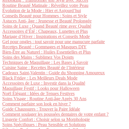
Relooking : Transformer son Style avec Succès
Routine Beauté Matinale : Réveillez votre Peau
Évolution de la Mode : Hier et Aujourd’hui
Conseils Beauté pour Hommes : Soins et Style
Astuces Anti- âge : Jeunesse et Beauté Prolongée
Soins de Luxe : Quand Beauté rime avec Qualité
Accessoires d’Été : Chapeaux, Lunettes et Plus
Mariage d’Hiver : Inspirations et Conseils Mode
Gel pour ongles : tout savoir pour une manucure parfaite
Recettes Beauté : Gommages et Masques DIY
Bien-Être au Naturel : Huiles Essentielles et Plus
Soins des Mains : Sublimez Vos Doigts
Techniques de Maquillage : Les Bases à Savoir
Cuisine Saine : Recettes Beauté de l’Intérieur
Cadeaux Saint-Valentin : Guide du Shopping Amoureux
Black Friday : Les Meilleurs Deals Mode
Accessoires de Luxe : Investir dans la Qualité
Maquillage Festif : Looks pour Halloween
Noël Élégant : Idées de Tenues Festives
Soins Visage : Routine Anti-âge Après 30 Ans
Comment parfaire son look en hiver ?
Guide Chaussures : Trouver la Paire Idéale
Comment soulager les poussées dentaires de votre enfant ?
Lingerie Confort : Choisir selon sa Morphologie
Soins Spécifiques : Peau Sensible et Solutions