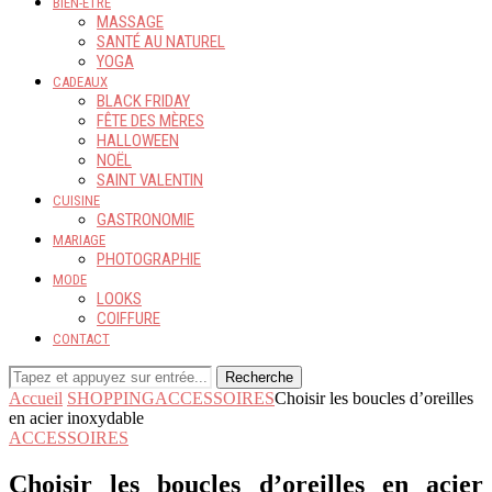
BIEN-ÊTRE
MASSAGE
SANTÉ AU NATUREL
YOGA
CADEAUX
BLACK FRIDAY
FÊTE DES MÈRES
HALLOWEEN
NOËL
SAINT VALENTIN
CUISINE
GASTRONOMIE
MARIAGE
PHOTOGRAPHIE
MODE
LOOKS
COIFFURE
CONTACT
Recherche
Accueil
SHOPPING
ACCESSOIRES
Choisir les boucles d’oreilles
en acier inoxydable
ACCESSOIRES
Choisir les boucles d’oreilles en acier